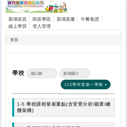
跳
到
主
新湖首頁
防疫專區
新湖直播
午餐食譜
要
線上學習
登入管理
內
容
區
首頁